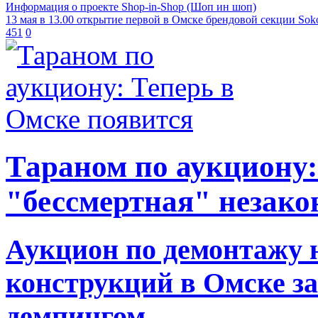
Информация о проекте Shop-in-Shop (Шоп ин шоп)
13 мая в 13.00 открытие первой в Омске брендовой секции Sok
451
0
Тараном по аукциону:
"бессмертная" незако
Аукцион по демонтажу
конструкций в Омске 
демпингом.