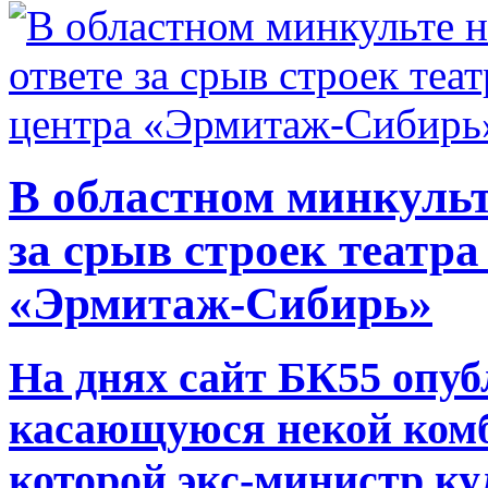
В областном минкульте
за срыв строек театра
«Эрмитаж-Сибирь»
На днях сайт БК55 опуб
касающуюся некой комб
которой экс-министр к